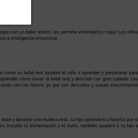
uegan con un bebé reborn, les permite entenderlos mejor. Los niños
ivo e inteligencia emocional.
e como un bebé real ayudará el niño a aprender y prepararse para
aprender cómo llevar al bebé real y delicado con gran cuidado. Los
cando con los reborn, ya que son delicados y suaves exactamente
ste y desviste una muñeca real, tu hijo aprenderá a hacerlo por sí
, incluida la alimentación y el baño, también ayudará a tu hijo a