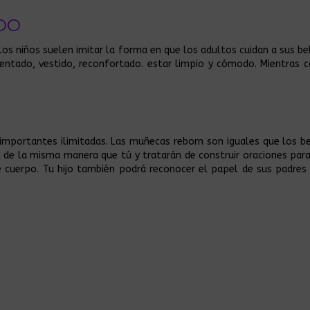
ADO
Los niños suelen imitar la forma en que los adultos cuidan a sus b
ntado, vestido, reconfortado. estar limpio y cómodo. Mientras ca
mportantes ilimitadas. Las muñecas reborn son iguales que los beb
 de la misma manera que tú y tratarán de construir oraciones pa
e cuerpo. Tu hijo también podrá reconocer el papel de sus padre