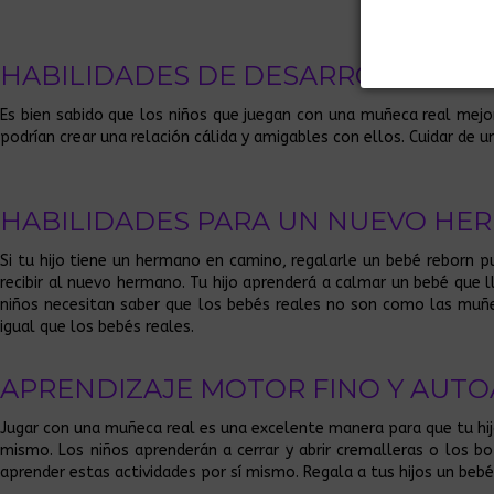
HABILIDADES DE DESARROLLO
Es bien sabido que los niños que juegan con una muñeca real mejor
podrían crear una relación cálida y amigables con ellos. Cuidar de 
HABILIDADES PARA UN NUEVO HE
Si tu hijo tiene un hermano en camino, regalarle un bebé reborn 
recibir al nuevo hermano. Tu hijo aprenderá a calmar un bebé que 
niños necesitan saber que los bebés reales no son como las muñe
igual que los bebés reales.
APRENDIZAJE MOTOR FINO Y AUT
Jugar con una muñeca real es una excelente manera para que tu hijo
mismo. Los niños aprenderán a cerrar y abrir cremalleras o los bo
aprender estas actividades por sí mismo. Regala a tus hijos un bebé