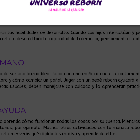
an las habilidades de desarrollo. Cuando tus hijos interactúan y j
un reborn desarrollará la capacidad de tolerancia, pensamiento creat
RMANO
puede ser una buena idea. Jugar con una muñeca que es exactament
llora y cómo cambiar un pañal. Jugar con un bebé reborn ayudará a 
cas usuales, deben manejarse con cuidado y lo aprenderán practi
OAYUDA
 aprenda cómo funcionan todas las cosas por su cuenta. Mientras vi
tones, por ejemplo. Muchas otras actividades con la muñeca reborn
 reborn y verás qué rápido les motiva y aprende de ellos.