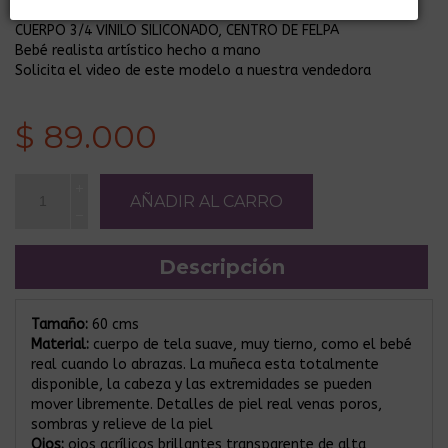
¡Producto sin stock!
CUERPO 3/4 VINILO SILICONADO, CENTRO DE FELPA
Bebé realista artístico hecho a mano
Solicita el video de este modelo a nuestra vendedora
$ 89.000
Descripción
Tamaño:
60 cms
Material:
cuerpo de tela suave, muy tierno, como el bebé
real cuando lo abrazas. La muñeca esta totalmente
disponible, la cabeza y las extremidades se pueden
mover libremente. Detalles de piel real venas poros,
sombras y relieve de la piel
Ojos:
ojos acrílicos brillantes transparente de alta