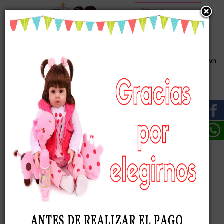
Carro vacío
Princesas Viny
Patience con Síndrome de Down