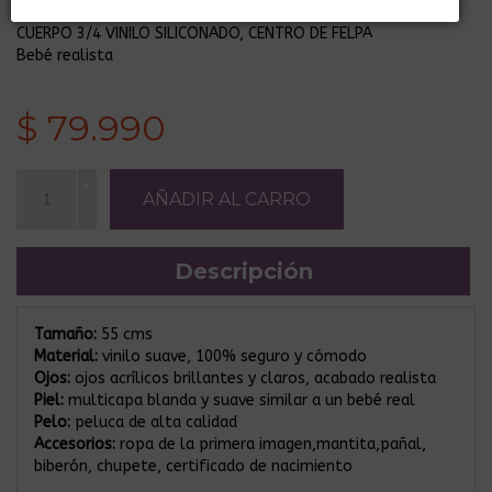
¡Producto sin stock!
CUERPO 3/4 VINILO SILICONADO, CENTRO DE FELPA
Bebé realista
$ 79.990
Descripción
Tamaño:
55 cms
Material:
vinilo suave, 100% seguro y cómodo
Ojos:
ojos acrílicos brillantes y claros, acabado realista
Piel:
multicapa blanda y suave similar a un bebé real
Pelo:
peluca de alta calidad
Accesorios:
ropa de la primera imagen,mantita,pañal,
biberón, chupete, certificado de nacimiento