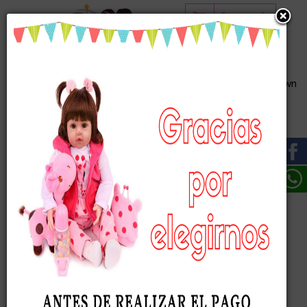
Carro vacío
Princesas Viny
Patience con Síndrome de Down